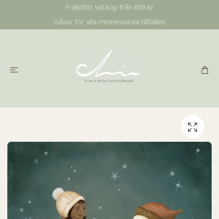
Fraktfritt vid köp från 800 kr
Gåvor för alla minnesvärda tillfällen