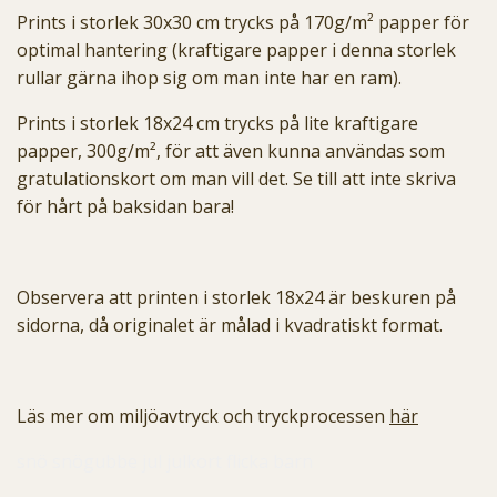
Prints i storlek 30x30 cm trycks på 170g/m² papper för
optimal hantering (kraftigare papper i denna storlek
rullar gärna ihop sig om man inte har en ram).
Prints i storlek 18x24 cm trycks på lite kraftigare
papper, 300g/m², för att även kunna användas som
gratulationskort om man vill det. Se till att inte skriva
för hårt på baksidan bara!
Observera att printen i storlek 18x24 är beskuren på
sidorna, då originalet är målad i kvadratiskt format.
Läs mer om miljöavtryck och tryckprocessen
här
snö snögubbe jul julkort flicka barn