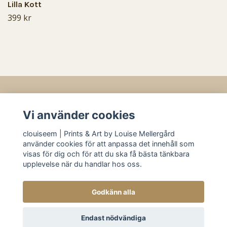
Lilla Kott
399 kr
Vi använder cookies
Läs mer
clouiseem | Prints & Art by Louise Mellergård
Sociala medier
använder cookies för att anpassa det innehåll som
visas för dig och för att du ska få bästa tänkbara
upplevelse när du handlar hos oss.
Godkänn alla
© 2026 clouiseem | Prints & Art by Louise Mellergård
Endast nödvändiga