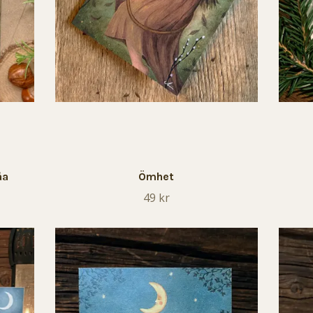
åa
Ömhet
49 kr