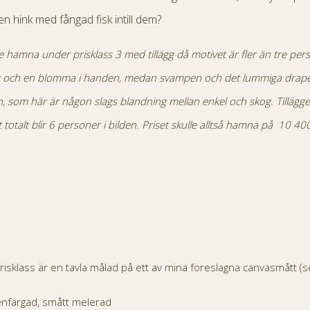
en hink med fångad fisk intill dem?
le hamna under prisklass 3 med tillägg då motivet är fler än tre pers
k och en blomma i handen, medan svampen och det lummiga draper
, som här är någon slags blandning mellan enkel och skog. Tillägget 
 totalt blir 6 personer i bilden. Priset skulle alltså hamna på 10 400
risklass är en tavla målad på ett av mina föreslagna canvasmått (
enfärgad, smått melerad