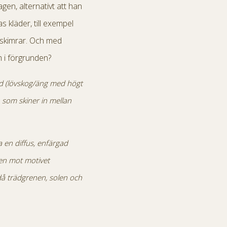
agen, alternativt att han
 kläder, till exempel
 skimrar. Och med
m i förgrunden?
nd (lövskog/äng med högt
 som skiner in mellan
a en diffus, enfärgad
en mot motivet
 då trädgrenen, solen och