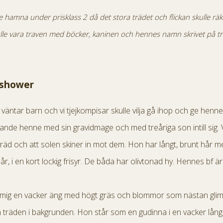
le hamna under prisklass 2 då det stora trädet och flickan skulle rä
ulle vara traven med böcker, kaninen och hennes namn skrivet på tr
yshower
äntar barn och vi tjejkompisar skulle vilja gå ihop och ge henne e
nde henne med sin gravidmage och med treåriga son intill sig. Vi 
äd och att solen skiner in mot dem. Hon har långt, brunt hår me
, i en kort lockig frisyr. De båda har olivtonad hy. Hennes bf är 
er mig en vacker äng med högt gräs och blommor som nästan gli
n träden i bakgrunden. Hon står som en gudinna i en vacker lån