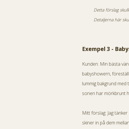
Detta förslag skul
Detaljerna här sk
Exempel 3 - Bab
Kunden: Min bästa vän v
babyshowern, föreställa
lummig bakgrund med tr
sonen har mörkbrunt hår
Mitt förslag: Jag tänk
skiner in på dem mella