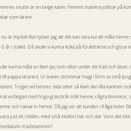
. Hennes snutte är en beige kanin. Hennes mamma jobbar på kont
obbar som lärare.
 nu är mycket litet tycker jag att det kan vara kul att måla henn
-5 år i stället. Då skulle vi kunna kolla på föräldrarna och gissa 
kulle kunna måla en liten tjej som sitter under ett träd och läser
t till pappa läraren). Ur boken strömmar magi i form av små ljus
nisten). Troget vid hennes sida sitter så klart den lilla kaninen 
erat enfärgad med höga grässtrån intill henne, några blommor, s
nne och ramar in henne. Då jag ser att kunden i fråga heter E
 vara just ek i bilden, med små ekollon här och där. Vore det inte fi
lsedatum i trädstammen?