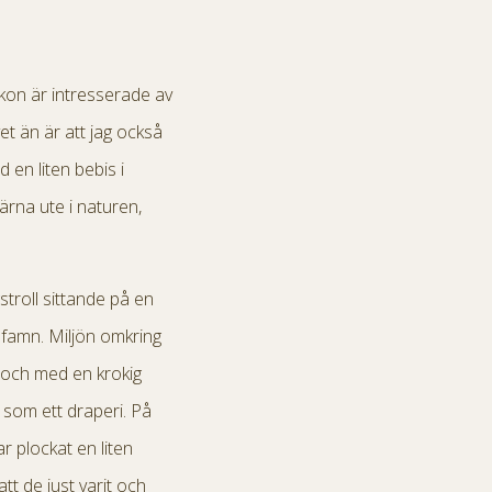
skon är intresserade av
t än är att jag också
 en liten bebis i
ärna ute i naturen,
stroll sittande på en
 famn. Miljön omkring
 och med en krokig
som ett draperi. På
 plockat en liten
t de just varit och