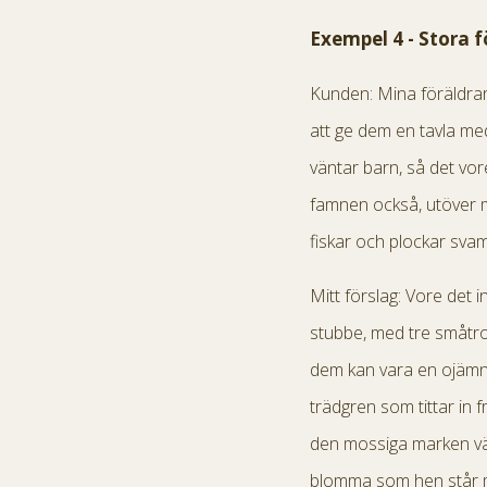
Exempel 4 - Stora 
Kunden: Mina föräldrar 
att ge dem en tavla me
väntar barn, så det vor
famnen också, utöver mi
fiskar och plockar sva
Mitt förslag: Vore det i
stubbe, med tre småtro
dem kan vara en ojämn,
trädgren som tittar in
den mossiga marken väx
blomma som hen står me