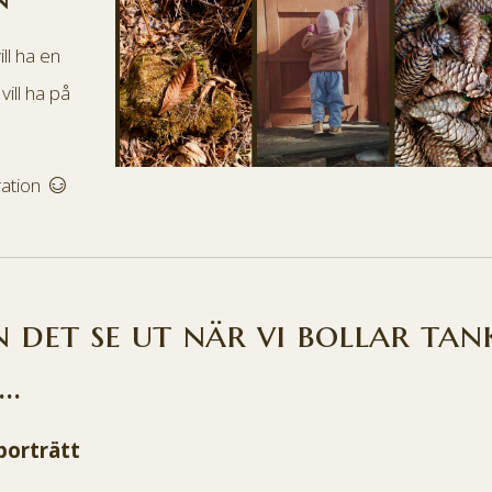
ll ha en
vill ha på
ration
 det se ut när vi bollar ta
..
porträtt