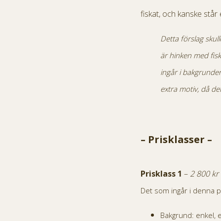
fiskat, och kanske står 
Detta förslag skul
är hinken med fis
ingår i bakgrunden
extra motiv, då det
– Prisklasser –
Pr
isklass 1
–
2 800 kr
Det som ingår i denna p
Bakgrund: enkel, 