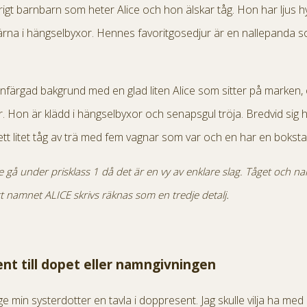
rigt barnbarn som heter Alice och hon älskar tåg. Hon har ljus hy
gärna i hängselbyxor. Hennes favoritgosedjur är en nallepanda s
 enfärgad bakgrund med en glad liten Alice som sitter på marken, 
 Hon är klädd i hängselbyxor och senapsgul tröja. Bredvid sig 
tt litet tåg av trä med fem vagnar som var och en har en boksta
le gå under prisklass 1 då det är en vy av enklare slag. Tåget och 
.
att namnet ALICE skrivs räknas som en tredje detalj
nt till dopet eller namngivningen
 ge min systerdotter en tavla i doppresent. Jag skulle vilja ha me