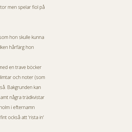
or men spelar fiol på
e som hon skulle kunna
vilken hårfärg hon
, med en trave böcker
glimtar och noter (som
också. Bakgrunden kan
amt några trädkvistar
kholm i efternamn
nt också att 'rista in'