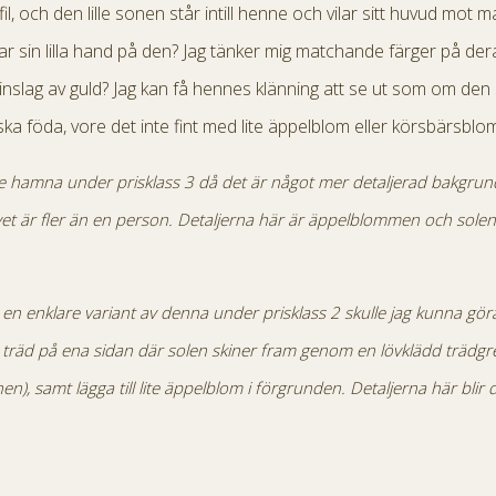
l, och den lille sonen står intill henne och vilar sitt huvud mot m
r sin lilla hand på den? Jag tänker mig matchande färger på deras
inslag av guld? Jag kan få hennes klänning att se ut som om den
ka föda, vore det inte fint med lite äppelblom eller körsbärsblo
lle hamna under prisklass 3 då det är något mer detaljerad bakgru
et är fler än en person. Detaljerna här är äppelblommen och solen
a en enklare variant av denna under prisklass 2 skulle jag kunna gör
träd på ena sidan där solen skiner fram genom en lövklädd trädgr
, samt lägga till lite äppelblom i förgrunden. Detaljerna här blir