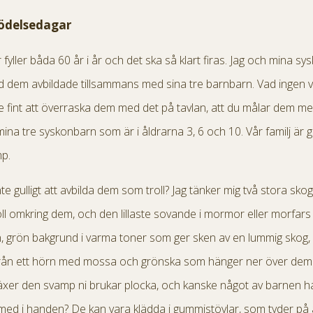
födelsedagar
fyller båda 60 år i år och det ska så klart firas. Jag och mina sy
d dem avbildade tillsammans med sina tre barnbarn. Vad ingen ve
e fint att överraska dem med det på tavlan, att du målar dem med
na tre syskonbarn som är i åldrarna 3, 6 och 10. Vår familj är g
mp.
nte gulligt att avbilda dem som troll? Jag tänker mig två stora skog
ll omkring dem, och den lillaste sovande i mormor eller morfars
 grön bakgrund i varma toner som ger sken av en lummig skog,
 från ett hörn med mossa och grönska som hänger ner över dem 
er den svamp ni brukar plocka, och kanske något av barnen har
d i handen? De kan vara klädda i gummistövlar, som tyder på at