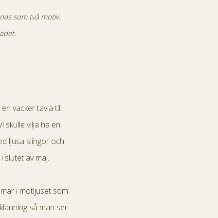
knas som två motiv.
ädet.
n vacker tavla till
skulle vilja ha en
d ljusa slingor och
i slutet av maj.
mmar i motljuset som
gklänning så man ser