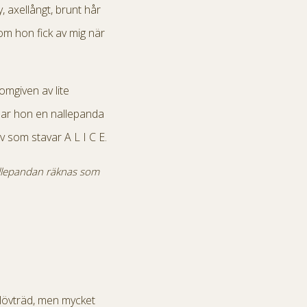
, axellångt, brunt hår
om hon fick av mig när
omgiven av lite
har hon en nallepanda
v som stavar A L I C E.
nallepandan räknas som
d lövträd, men mycket