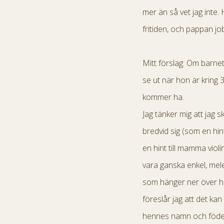
mer än så vet jag inte
fritiden, och pappan j
Mitt förslag: Om barnet
se ut när hon är kring 3
kommer ha.
Jag tänker mig att jag s
bredvid sig (som en hin
en hint till mamma violi
vara ganska enkel, mel
som hänger ner över he
föreslår jag att det kan
hennes namn och föde